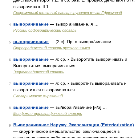
действия; выворот I 2.. II ср. разг. 1. процесс действия по гл.
выворачивать II 1 …
Современный толковый словарь русского языка Ефремовой
выворачивание
— вывор ачивание, я …
4
Русский орфографический словарь
выворачивание
— (2 с), Пр. о вывора/чивании …
5
Орфографический словарь русского языка
выворачивание
— я; ср. к Выворотить выворачивать и
6
Выворотиться выворачиваться …
Энциклопедический словарь
выворачивание
— я; ср. к выворотить выворачивать и
7
выворотиться выворачиваться …
Словарь многих выражений
выворачивание
— вы/ворач/ива/ни/е [й/э] …
8
Морфемно-орфографический словарь
Выворачивание Наружу, Эксплантация (Exteriorization)
9
— хирургическое вмешательство, заключающееся в
выведении какого либо органа на поверхность тела из его